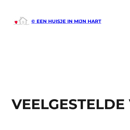
Ga
naar
de
© EEN HUISJE IN MIJN HART
inhoud
VEELGESTELDE